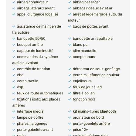
airbag conducteur
airbag passager
airbags latéraux avant
airbags rideaux av et ar
appel d'urgence localisé
arrêt et redémarrage auto. du
moteur
assistance de maintien de
bacs de portes avant
trajectoire
banquette 50/50
banquette ar rabattable
becquet arrière
blanc pur
capteur de luminosité
clim manuelle
commandes du système
compte tours
audio au volant
contrôle de traction
détecteur de sous-gonflage
ebd
ecran multifonction couleur
ecran tactile
enjoliveurs
esp
feux de jour à led
feux de route automatiques
filtre à pollen
fixations isofix aux places
fonction mp3
arrières
interface media
kit mains-libres bluetooth
lampe de coffre
ordinateur de bord
phares halogènes
porte-gobelets arrière
porte-gobelets avant
prise 12v
radio
radio numérique dab