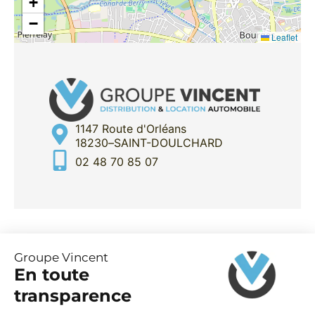
+
−
Leaflet
1147 Route d'Orléans
18230
–
SAINT-DOULCHARD
02 48 70 85 07
Partager cette annonce par e-mail