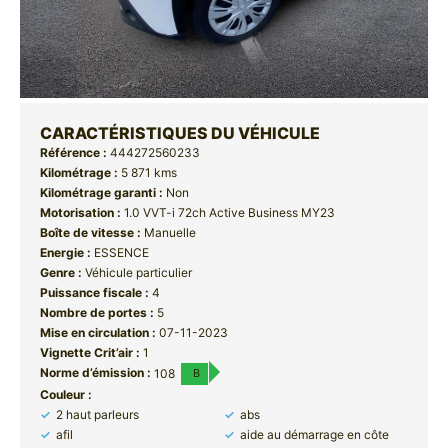
CARACTÉRISTIQUES DU VÉHICULE
Référence :
444272560233
Kilométrage :
5 871 kms
Kilométrage garanti :
Non
Motorisation :
1.0 VVT-i 72ch Active Business MY23
Boîte de vitesse :
Manuelle
Energie :
ESSENCE
Genre :
Véhicule particulier
Puissance fiscale :
4
Nombre de portes :
5
Mise en circulation :
07-11-2023
Vignette Crit’air :
1
Norme d’émission :
108
B
Couleur :
2 haut parleurs
abs
afil
aide au démarrage en côte