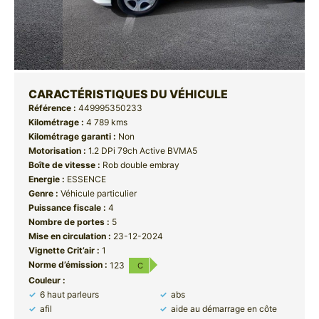
CARACTÉRISTIQUES DU VÉHICULE
Référence :
449995350233
Kilométrage :
4 789 kms
Kilométrage garanti :
Non
Motorisation :
1.2 DPi 79ch Active BVMA5
Boîte de vitesse :
Rob double embray
Energie :
ESSENCE
Genre :
Véhicule particulier
Puissance fiscale :
4
Nombre de portes :
5
Mise en circulation :
23-12-2024
Vignette Crit’air :
1
Norme d’émission :
123
C
Couleur :
6 haut parleurs
abs
afil
aide au démarrage en côte