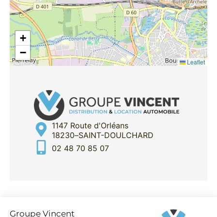
+
−
Leaflet
1147 Route d'Orléans
18230
–
SAINT-DOULCHARD
02 48 70 85 07
Partager cette annonce par e-mail