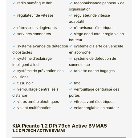
radio numérique dab
reconnaissance panneaux de
signalisation
régulateur de vitesse
régulateur de vitesse
adaptatif
rétroviseurs dégivrants
rétroviseurs électriques
services connectés
siege conducteur reglable en
hauteur
système avancé de détection
système d'alerte de véhicule
d'obstacles
en approche
système d'éclairage
système de détection de
intelligent à led
somnolence
système de prévention des
tablette cache bagages
collisions
tissu noir
tmc
verrouillage centralisé à
verrouillage centralisé des
distance
portes
vitres arrière électriques
vitres avant électriques
volant multifonction
volant réglable en hauteur
KIA Picanto 1.2 DPi 79ch Active BVMA5
1.2 DPI 79CH ACTIVE BVMA5