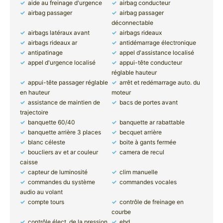
aide au freinage d'urgence
airbag conducteur
airbag passager
airbag passager
déconnectable
airbags latéraux avant
airbags rideaux
airbags rideaux ar
antidémarrage électronique
antipatinage
appel d'assistance localisé
appel d'urgence localisé
appui-tête conducteur
réglable hauteur
appui-tête passager réglable
arrêt et redémarrage auto. du
en hauteur
moteur
assistance de maintien de
bacs de portes avant
trajectoire
banquette 60/40
banquette ar rabattable
banquette arrière 3 places
becquet arrière
blanc céleste
boite à gants fermée
boucliers av et ar couleur
camera de recul
caisse
capteur de luminosité
clim manuelle
commandes du système
commandes vocales
audio au volant
compte tours
contrôle de freinage en
courbe
contrôle élect. de la pression
ebd